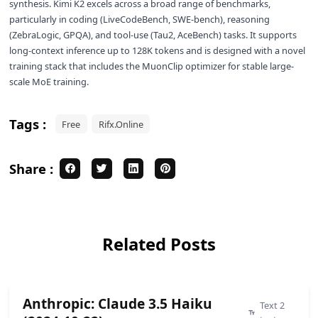
synthesis. Kimi K2 excels across a broad range of benchmarks,
particularly in coding (LiveCodeBench, SWE-bench), reasoning
(ZebraLogic, GPQA), and tool-use (Tau2, AceBench) tasks. It supports
long-context inference up to 128K tokens and is designed with a novel
training stack that includes the MuonClip optimizer for stable large-
scale MoE training.
Tags :
Free
Rifx.Online
Share :
Related Posts
Anthropic: Claude 3.5 Haiku
Text 2