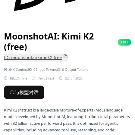
MoonshotAI: Kimi K2
FREE
(free)
ID: moonshotai/kimi-k2:free
64K Context
0 Input Tokens
0 Output Tokens
Rifx.Online
Text 2 text
22 Jul, 2025
与模型对话
Kimi K2 Instruct is a large-scale Mixture-of-Experts (MoE) language
model developed by Moonshot AI, featuring 1 trillion total parameters
with 32 billion active per forward pass. It is optimized for agentic
capabilities, including advanced tool use, reasoning, and code