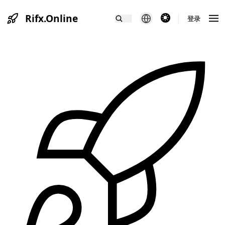
Rifx.Online
theme switcher
登录