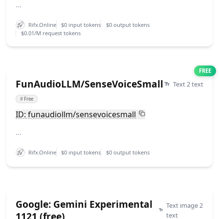
...
Rifx.Online
$0 input tokens
$0 output tokens
$0.01/M request tokens
FREE
FunAudioLLM/SenseVoiceSmall
Text 2 text
#
Free
ID: funaudiollm/sensevoicesmall
...
Rifx.Online
$0 input tokens
$0 output tokens
Google: Gemini Experimental
Text image 2
1121 (free)
text