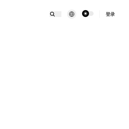
theme switcher
登录