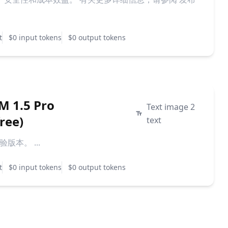
t
$0 input tokens
$0 output tokens
M 1.5 Pro
Text image 2
ree)
text
实验版本。 ...
t
$0 input tokens
$0 output tokens