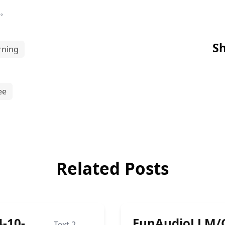
i。
Sh
rning
ee
Related Posts
4-10-
FunAudioLLM/C
Text 2