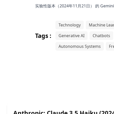
实验性版本（2024年11月21日） 的 Gemin
Technology
Machine Lea
Tags :
Generative AI
Chatbots
Autonomous Systems
Fr
Anthropic: Claude 3.5 Haiku (202