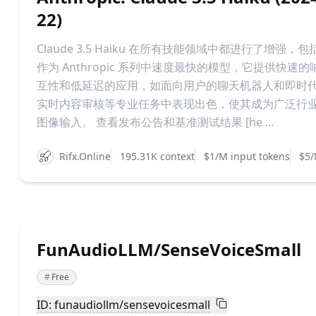
22)
Claude 3.5 Haiku 在所有技能领域中都进行了增
作为 Anthropic 系列中速度最快的模型，它提供快
互性和低延迟的应用，如面向用户的聊天机器人和即时
实时内容审核等专业任务中表现出色，使其成为广泛行业
图像输入。 查看发布公告和基准测试结果 [he ...
Rifx.Online
195.31K context
$1/M input tokens
$5/
FunAudioLLM/SenseVoiceSmall
#
Free
ID: funaudiollm/sensevoicesmall