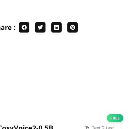
are :
FREE
osyVoice2-0.5B
Text 2 text