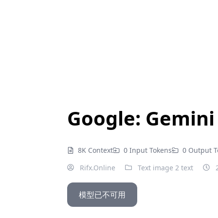
Google: Gemini 
8K Context
0 Input Tokens
0 Output 
Rifx.Online
Text image 2 text
2
模型已不可用