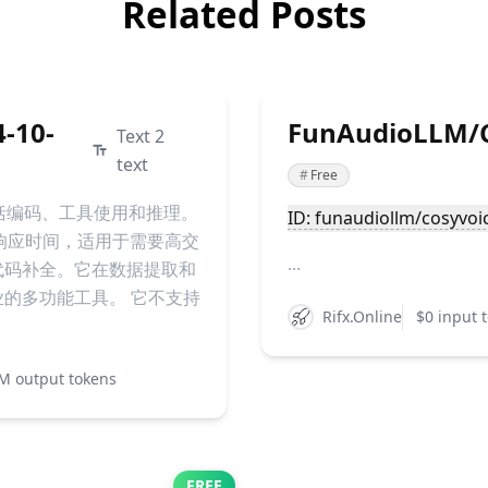
Related Posts
4-10-
FunAudioLLM/C
Text 2
text
#
Free
强，包括编码、工具使用和推理。
ID: funaudiollm/cosyvoi
速的响应时间，适用于需要高交
...
代码补全。它在数据提取和
的多功能工具。 它不支持
Rifx.Online
$0 input 
M output tokens
FREE