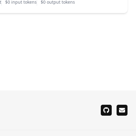
t
$0 input tokens
$0 output tokens
github
email