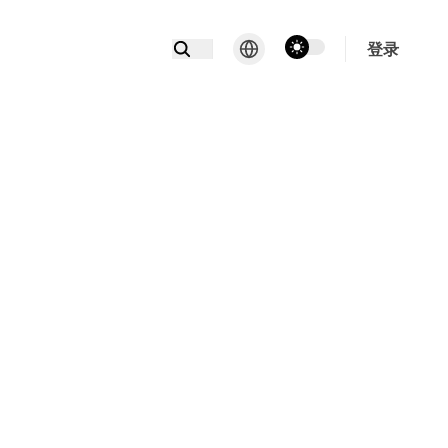
theme switcher
登录