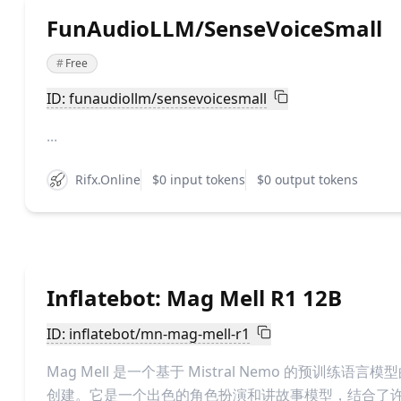
FunAudioLLM/SenseVoiceSmall
#
Free
ID: funaudiollm/sensevoicesmall
...
Rifx.Online
$0 input tokens
$0 output tokens
Inflatebot: Mag Mell R1 12B
ID: inflatebot/mn-mag-mell-r1
Mag Mell 是一个基于 Mistral Nemo 的预训练语言模
创建。它是一个出色的角色扮演和讲故事模型，结合了