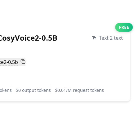
FREE
osyVoice2-0.5B
Text 2 text
ce2-0.5b
tokens
$0 output tokens
$0.01/M request tokens