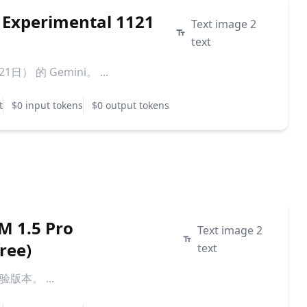
 Experimental 1121
Text image 2
text
） 的 Gemini。 ...
t
$0 input tokens
$0 output tokens
M 1.5 Pro
Text image 2
ree)
text
实验版本。 ...