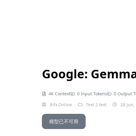
Google: Gemma 
4K Context
0 Input Tokens
0 Output 
Rifx.Online
Text 2 text
28 Jun,
模型已不可用