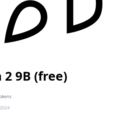
2 9B (free)
Tokens
 2024