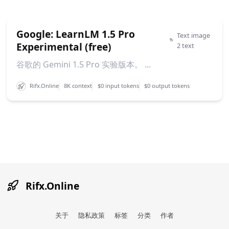
Google: LearnLM 1.5 Pro
Text image
Experimental (free)
2 text
谷歌的 Gemini 1.5 Pro 实验版本。 ...
Rifx.Online
8K context
$0 input tokens
$0 output tokens
Rifx.Online
关于
隐私政策
标签
分类
作者