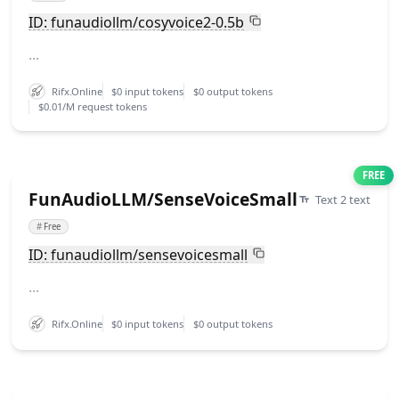
ID: funaudiollm/cosyvoice2-0.5b
...
Rifx.Online
$0 input tokens
$0 output tokens
$0.01/M request tokens
FREE
FunAudioLLM/SenseVoiceSmall
Text 2 text
#
Free
ID: funaudiollm/sensevoicesmall
...
Rifx.Online
$0 input tokens
$0 output tokens