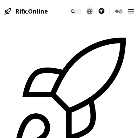
Rifx.Online
theme switcher
登录