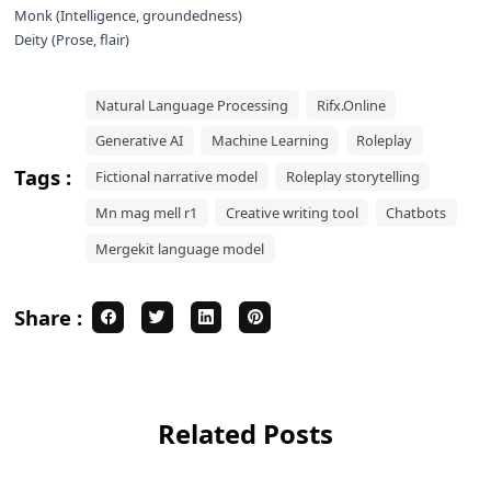
Monk (Intelligence, groundedness)
Deity (Prose, flair)
Natural Language Processing
Rifx.Online
Generative AI
Machine Learning
Roleplay
Tags :
Fictional narrative model
Roleplay storytelling
Mn mag mell r1
Creative writing tool
Chatbots
Mergekit language model
Share :
Related Posts