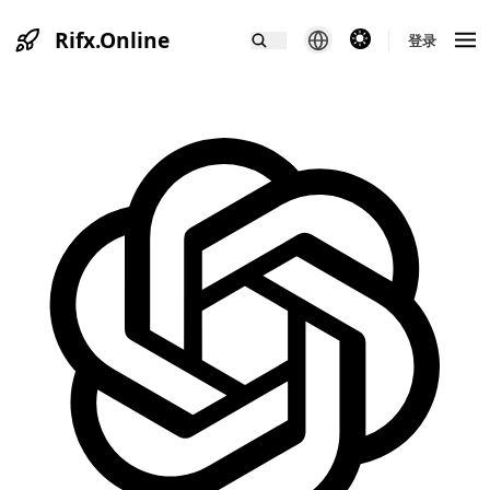
Rifx.Online
theme switcher
登录