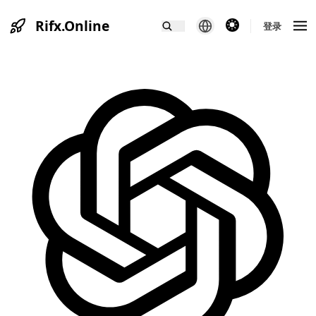
Rifx.Online
theme switcher
登录