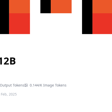
 12B
 Output Tokens
0.144/K Image Tokens
 Feb, 2025