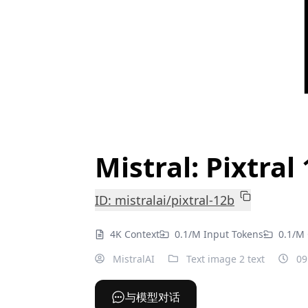
Mistral: Pixtral
ID: mistralai/pixtral-12b
4K Context
0.1/M Input Tokens
0.1/M
MistralAI
Text image 2 text
09
与模型对话