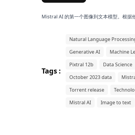
Mistral AI 的第一个图像到文本模型。根据
Natural Language Processin
Generative AI
Machine L
Pixtral 12b
Data Science
Tags :
October 2023 data
Mistr
Torrent release
Technolo
Mistral AI
Image to text