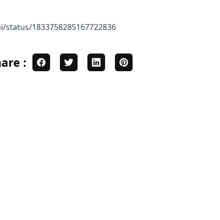
lai/status/1833758285167722836
are :