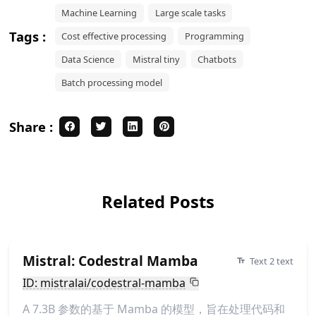
Machine Learning
Large scale tasks
Tags :
Cost effective processing
Programming
Data Science
Mistral tiny
Chatbots
Batch processing model
Share :
Related Posts
Mistral: Codestral Mamba
Text 2 text
ID: mistralai/codestral-mamba
A 7.3B 参数的基于 Mamba 的模型，旨在处理代码和