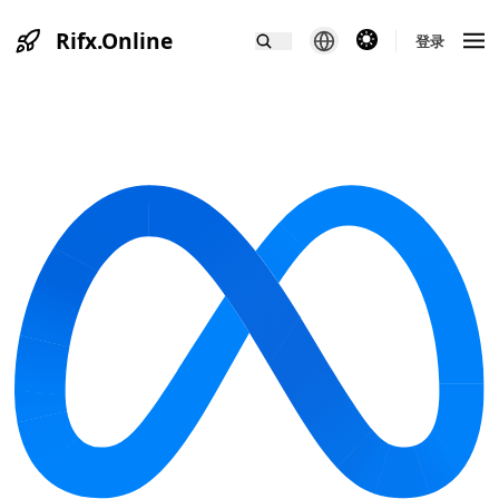
Rifx.Online
theme switcher
登录