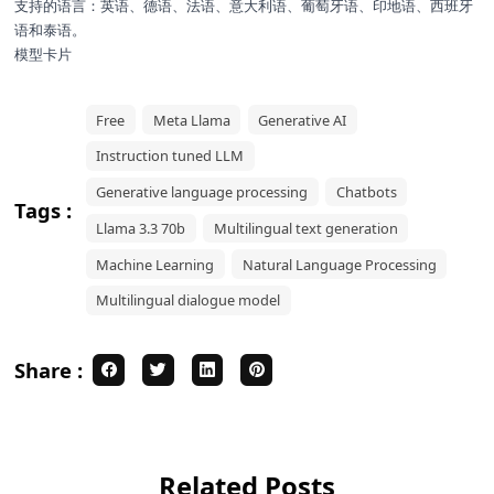
支持的语言：英语、德语、法语、意大利语、葡萄牙语、印地语、西班牙
语和泰语。
模型卡片
Free
Meta Llama
Generative AI
Instruction tuned LLM
Generative language processing
Chatbots
Tags :
Llama 3.3 70b
Multilingual text generation
Machine Learning
Natural Language Processing
Multilingual dialogue model
Share :
Related Posts