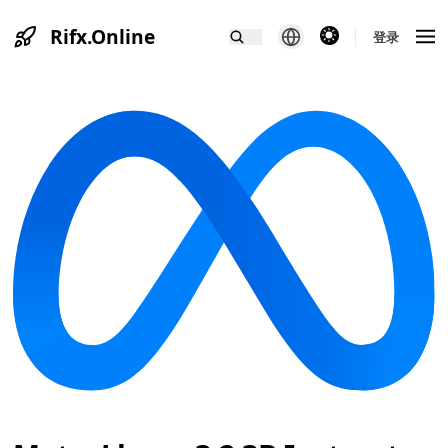
Rifx.Online
theme switcher
登录