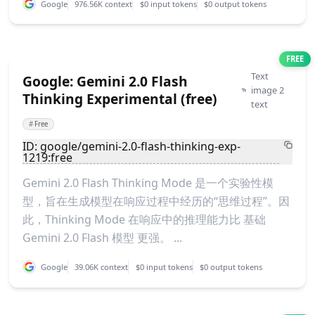
Google
976.56K context
$0 input tokens
$0 output tokens
FREE
Text
Google: Gemini 2.0 Flash
image 2
Thinking Experimental (free)
text
#
Free
ID: google/gemini-2.0-flash-thinking-exp-
1219:free
Gemini 2.0 Flash Thinking Mode 是一个实验性模
型，旨在生成模型在响应过程中经历的“思维过程”。因
此，Thinking Mode 在响应中的推理能力比 基础
Gemini 2.0 Flash 模型 更强。 ...
Google
39.06K context
$0 input tokens
$0 output tokens