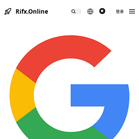
Rifx.Online
theme switcher
登录