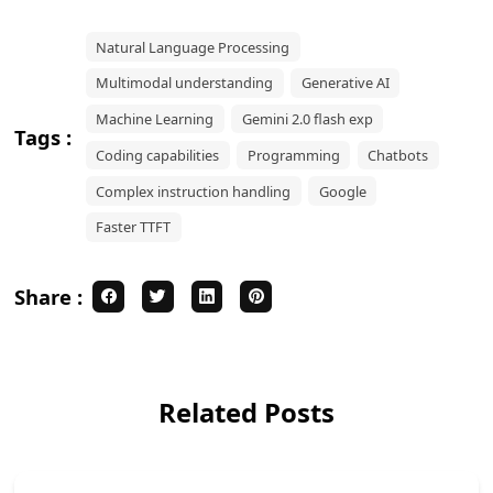
Natural Language Processing
Multimodal understanding
Generative AI
Machine Learning
Gemini 2.0 flash exp
Tags :
Coding capabilities
Programming
Chatbots
Complex instruction handling
Google
Faster TTFT
Share :
Related Posts