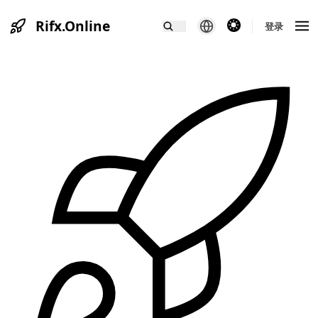
Rifx.Online
theme switcher
登录