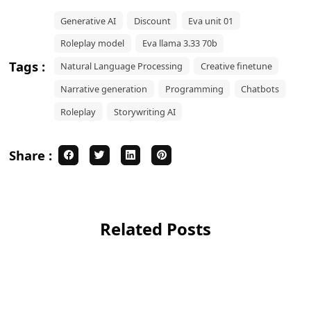
Generative AI
Discount
Eva unit 01
Roleplay model
Eva llama 3.33 70b
Tags :
Natural Language Processing
Creative finetune
Narrative generation
Programming
Chatbots
Roleplay
Storywriting AI
Share :
Related Posts