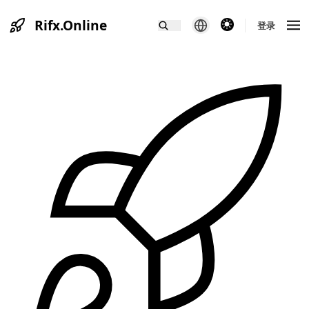
Rifx.Online
theme switcher
登录