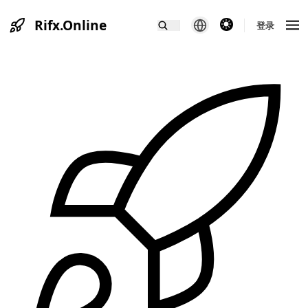
Rifx.Online
theme switcher
登录