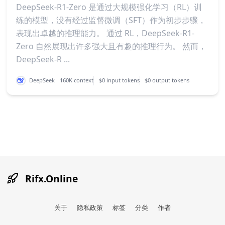
DeepSeek-R1-Zero 是通过大规模强化学习（RL）训
练的模型，没有经过监督微调（SFT）作为初步步骤，
表现出卓越的推理能力。 通过 RL，DeepSeek-R1-
Zero 自然展现出许多强大且有趣的推理行为。 然而，
DeepSeek-R ...
DeepSeek
160K context
$0 input tokens
$0 output tokens
Rifx.Online
关于
隐私政策
标签
分类
作者