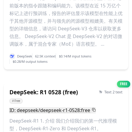
前版本的指令跟随和编码能力。该模型在近 15 万亿个
标记上进行预训练，报告的评估显示该模型在性能上优
于其他开源模型，并与领先的闭源模型相媲美。有关模
型的详细信息，请访问 DeepSeek-V3 仓库以获取更多
信息。 DeepSeek-V2 Chat 是 DeepSeek-V2 的对话微
调版本，属于混合专家（MoE）语言模型。 ...
DeepSeek
62.5K context
$0.14/M input tokens
$0.28/M output tokens
FREE
DeepSeek: R1 0528 (free)
Text 2 text
#
Free
ID: deepseek/deepseek-r1-0528:free
DeepSeek-R1 1. 介绍 我们介绍我们的第一代推理模
型，DeepSeek-R1-Zero 和 DeepSeek-R1。