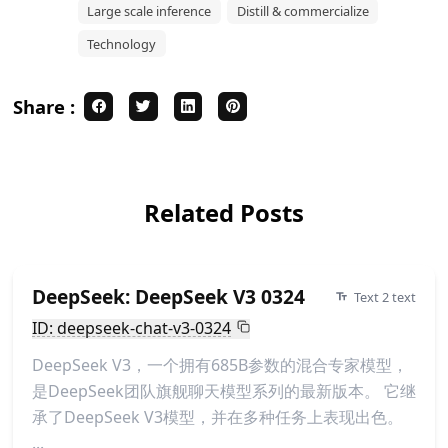
Large scale inference
Distill & commercialize
Technology
Share :
Related Posts
DeepSeek: DeepSeek V3 0324
Text 2 text
ID: deepseek-chat-v3-0324
DeepSeek V3，一个拥有685B参数的混合专家模型，
是DeepSeek团队旗舰聊天模型系列的最新版本。 它继
承了DeepSeek V3模型，并在多种任务上表现出色。
...