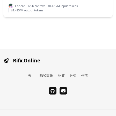
Cohere
125K context
$0.475/M input tokens
$1.425/M output tokens
Rifx.Online
关于
隐私政策
标签
分类
作者
github
email