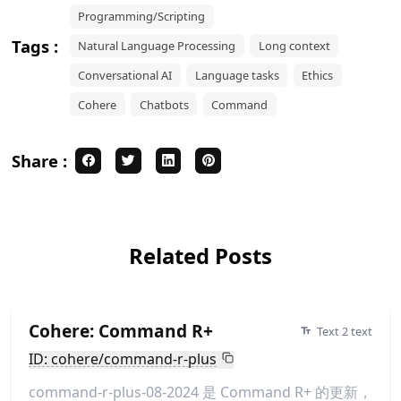
Programming/Scripting
Tags :
Natural Language Processing
Long context
Conversational AI
Language tasks
Ethics
Cohere
Chatbots
Command
Share :
Related Posts
Cohere: Command R+
Text 2 text
ID: cohere/command-r-plus
command-r-plus-08-2024 是 Command R+ 的更新，