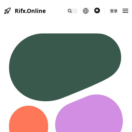
Rifx.Online
theme switcher
登录