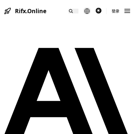
Rifx.Online
theme switcher
登录