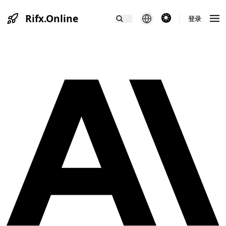
Rifx.Online
theme switcher
登录