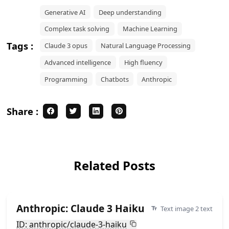
Generative AI
Deep understanding
Complex task solving
Machine Learning
Tags :
Claude 3 opus
Natural Language Processing
Advanced intelligence
High fluency
Programming
Chatbots
Anthropic
Share :
Related Posts
Anthropic: Claude 3 Haiku
Text image 2 text
ID: anthropic/claude-3-haiku