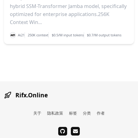
hybrid SSM-Transformer Jamba model, specifically
optimized for enterprise applications.256K
Context Win...
Ai21
250K context
$0.5/M input tokens
$0.7/M output tokens
Rifx.Online
关于
隐私政策
标签
分类
作者
github
email