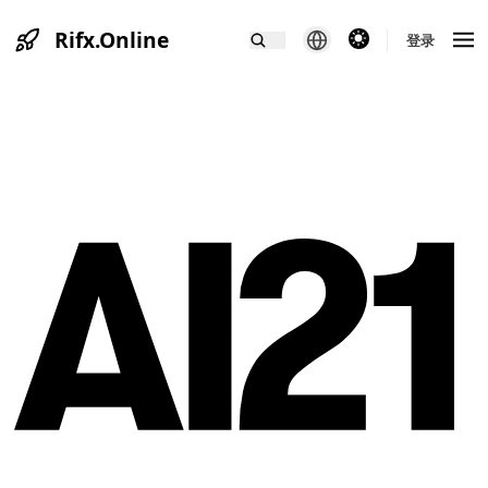
Rifx.Online
theme switcher
登录