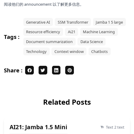
阅读他们的
announcement
以了解更多信息。
Generative AI
SSM Transformer
Jamba 1 5 large
Resource efficiency
Ai21
Machine Learning
Tags :
Document summarization
Data Science
Technology
Context window
Chatbots
Share :
Related Posts
AI21: Jamba 1.5 Mini
Text 2 text